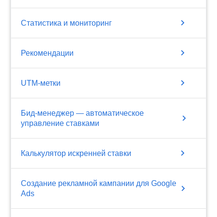
chevron_right
Статистика и мониторинг
chevron_right
Рекомендации
chevron_right
UTM-метки
Бид-менеджер — автоматическое
chevron_right
управление ставками
chevron_right
Калькулятор искренней ставки
Создание рекламной кампании для Google
chevron_right
Ads