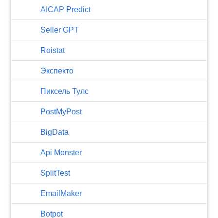
AICAP Predict
Seller GPT
Roistat
Экспекто
Пиксель Тулс
PostMyPost
BigData
Api Monster
SplitTest
EmailMaker
Botpot