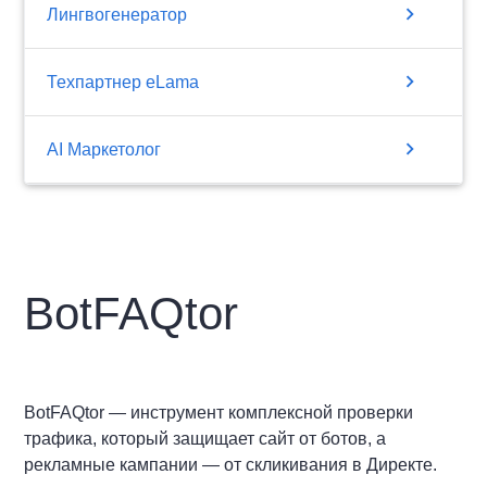
chevron_right
Лингвогенератор
chevron_right
Техпартнер eLama
chevron_right
AI Маркетолог
BotFAQtor
BotFAQtor — инструмент комплексной проверки
трафика, который защищает сайт от ботов, а
рекламные кампании — от скликивания в Директе.