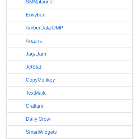
SMMplanner
Envybox
AmberData DMP
Андата
JagaJam
JetStat
CopyMonkey
TextMark
Craftum
​Daily Grow
SmartWidgets