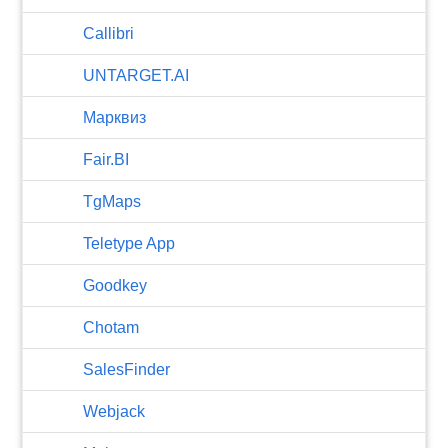
Callibri
UNTARGET.AI
Марквиз
Fair.BI
TgMaps
Teletype App
Goodkey
Chotam
SalesFinder
Webjack