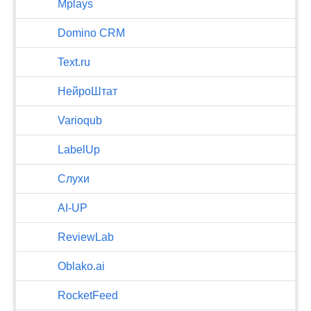
Mplays
Domino CRM
Text.ru
НейроШтат
Varioqub
LabelUp
Слухи
AI-UP
ReviewLab
Oblako.ai
RocketFeed