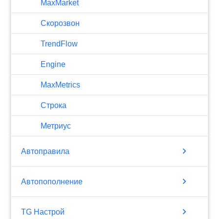
MaxMarket
Скорозвон
TrendFlow
Engine
MaxMetrics
Строка
Метриус
chevron_right
Автоправила
chevron_right
Автопополнение
chevron_right
TG Настрой